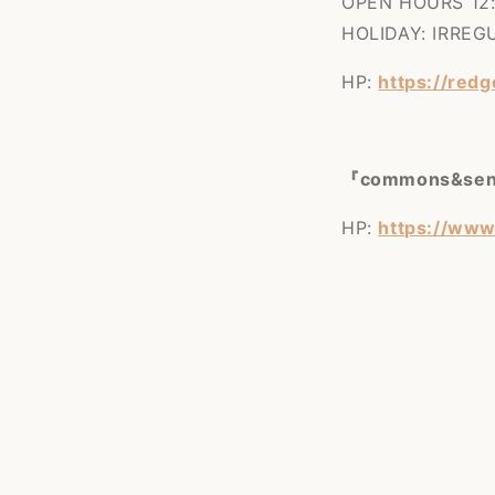
OPEN HOURS 12:
HOLIDAY: IRREG
HP:
https://red
『commons&se
HP:
https://ww