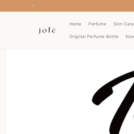
コンテ
ンツに
進む
Home
Perfume
Skin Care
Original Perfume Bottle
Ne