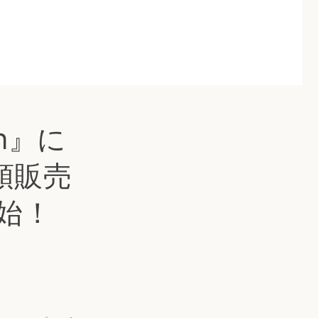
en』に
頭販売
開始！