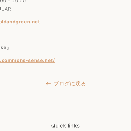
00 – 20:00
ULAR
goldandgreen.net
nse』
w.commons-sense.net/
ブログに戻る
Quick links