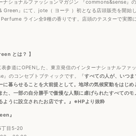
ナショナルファッションマガジン 『commons&sense
ld & Green』にて、jote（ ヨーテ ）初となる店頭販売を
te Perfume ライン全9種の香りです。店頭のテスターで実
 Green とは？ 】
東京表参道にOPENした、東京発信のインターナショナルファ
ense』のコンセプトブティックです。『
すべての人が、いつま
ーに暮らせることを大前提として。地球の気候変動をはじめ
また、一部の自分勝手で傲慢な人類に虐げられたすべてのモ
るように設立されたお店です。』※HPより抜粋
reen』
丁目5-20